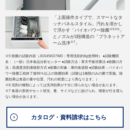
「上面操作タイプで、スマートなタ
ッチパネルスタイル。汚れを溶かし
※5※6
て浮かす「バイオパワー除菌
」
とノズルが2段構造の「プラネットア
※7
ーム洗浄
」
※5 除菌の試験内容（JGS45KD7WD：専用洗剤約8g使用時） ●試験機関
名：（一財）日本食品分析センター ●試験方法：寒天平板培養法 ●除菌の方
法；高濃度洗剤液噴射方式 ●除菌の対象：庫内食器類 ●試験結果：バイオパ
ワー除菌工程終了後99％以上の除菌効果（試験は1種類のみの菌で実施。除
菌効果は食器の量や位置、汚れの程度により異なります。）
※6 洗剤の種類によっては洗浄効果が十分に得られない場合があります。
※7 食器の形状やセット状況、量、サイズなどに妨げられ、噴射が行き渡ら
ない場合があります。
カタログ・資料請求はこちら