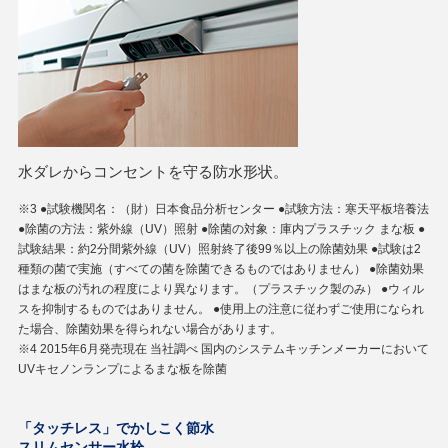
水ダレからコンセントを守る防水形状。
※3 ●試験機関名：（財）日本食品分析センター ●試験方法：寒天平板培養法
●除菌の方法：紫外線（UV）照射 ●除菌の対象：庫内プラスチック まな板 ●
試験結果：約2分間紫外線（UV）照射終了後99％以上の除菌効果 ●試験は2
種類の菌で実施（すべての菌を除菌できるものではありません） ●除菌効果
はまな板の汚れの程度により異なります。（プラスチック製のみ） ●ウィル
スを抑制するものではありません。 ●使用上の注意に従わずご使用になられ
た場合、除菌効果を得られない場合があります。
※4 2015年6月発売現在 当社調べ 国内のシステムキッチンメーカーにおいて
UVキセノンランプによるまな板を除菌
「タッチレス」でかしこく節水
スリムセンサー水栓