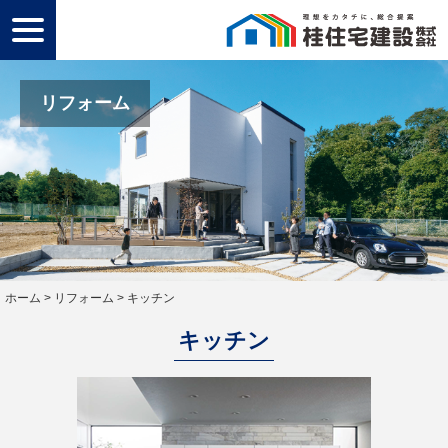
toggle
navigation
Skip
to
リフォーム
content
ホーム
>
リフォーム
>
キッチン
キッチン