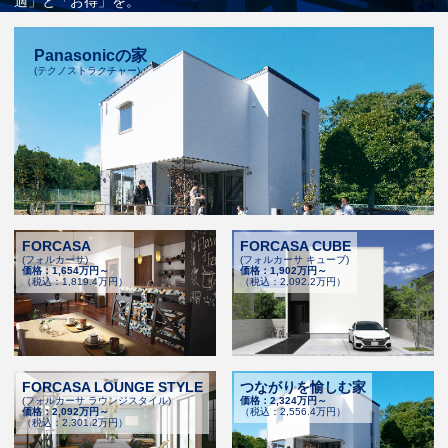
適」と「お得」を。
Panasonicの家
(テクノストラクチャー)
FORCASA
FORCASA CUBE
(フォルカーサ)
(フォルカーサ キューブ)
価格：1,654万円～
価格：1,902万円～
（税込：1,819.4万円）
（税込：2,092.2万円）
FORCASA LOUNGE STYLE
つながりを愉しむ家
(フォルカーサ ラウンジスタイル)
価格：2,324万円～
価格：2,092万円～
（税込：2,556.4万円）
（税込：2,301.2万円）