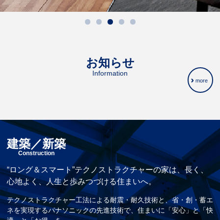
お知らせ
Information
more
建築／新築
Construction
“ロング＆スマート”テクノストラクチャーの家は、長く、
心地よく、人生と歩みつづける住まいへ。
テクノストラクチャー工法による耐震・耐久技術と、省・創・蓄エ
ネを実現するパナソニックの先進技術で、住まいに「安心」と「快