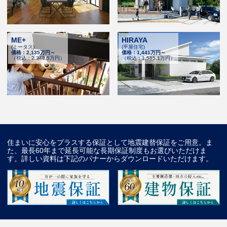
ME+
HIRAYA
(ミータス)
(平屋住宅)
価格：2,135万円～
価格：1,441万円～
（税込：2,348.5万円）
（税込：1,585.1万円）
住まいに安心をプラスする保証として地震建替保証をご用意。ま
た、最長60年まで延長可能な長期保証制度もお選びいただけま
す。詳しい資料は下記のバナーからダウンロードいただけます。