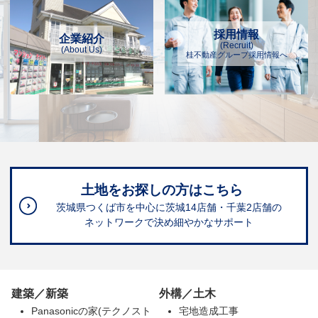
採用情報
企業紹介
(Recruit)
(About Us)
桂不動産グループ採用情報へ
土地をお探しの方はこちら
茨城県つくば市を中心に茨城14店舗・千葉2店舗の
ネットワークで決め細やかなサポート
建築／新築
外構／土木
Panasonicの家(テクノスト
宅地造成工事