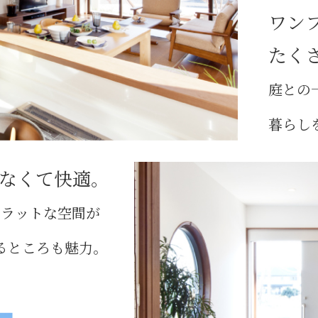
ワン
たく
庭との
暮らし
なくて快適｡
フラットな空間が
るところも魅力｡