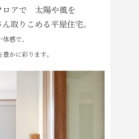
フロアで 太陽や風を
さん取りこめる平屋住宅。
一体感で、
を豊かに彩ります｡