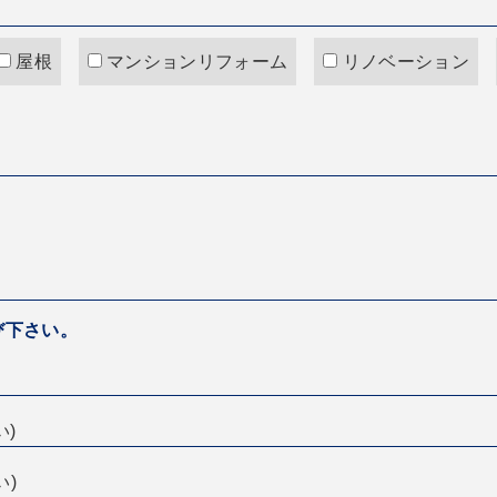
屋根
マンションリフォーム
リノベーション
び下さい。
い)
い)