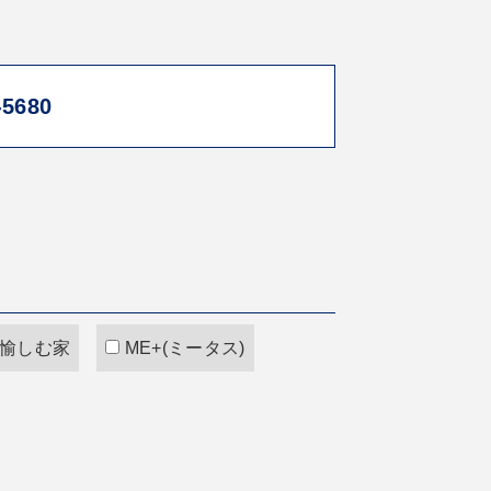
-5680
愉しむ家
ME+(ミータス)